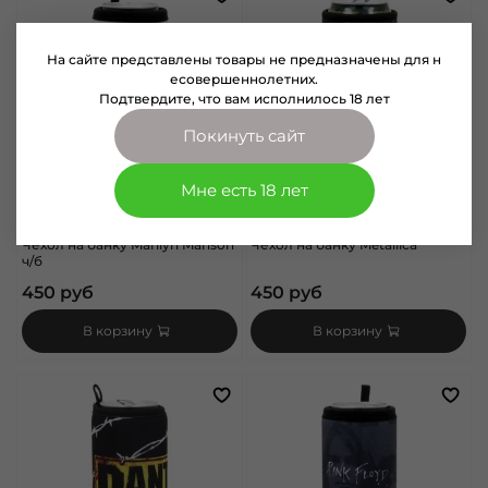
На сайте представлены товары не предназначены для н
есовершеннолетних.
Подтвердите, что вам исполнилось 18 лет
Покинуть сайт
Мне есть 18 лет
арт.
0017240
арт.
0017206
Чехол на банку Marilyn Manson
Чехол на банку Metallica
ч/б
450 руб
450 руб
В корзину
В корзину