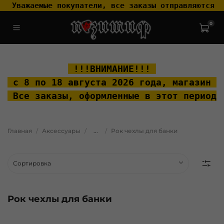
 Уважаемые покупатели, все заказы отправляются т
0
.widget-type_widget_v4_header_2_2ceac6a4533fc7a1fd6a391cb99fc4fc
.layout__content { padding-top: 20px; }
 !!!ВНИМАНИЕ!!! 
 с 8 по 18 августа 2026 года, м
агазин "
 Все заказы, оформленные в этот период 
Главная
Аксессуары
...
Рок чехлы для банки
Рок чехлы для банки