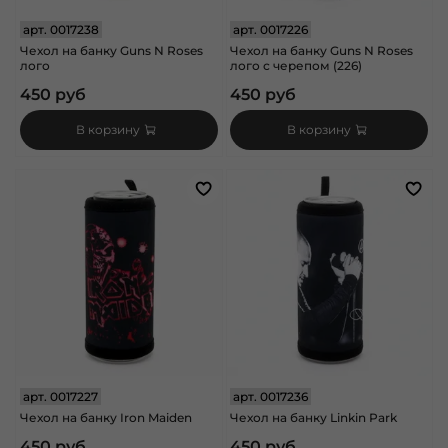
арт.
0017238
арт.
0017226
Чехол на банку Guns N Roses
Чехол на банку Guns N Roses
лого
лого с черепом (226)
450 руб
450 руб
В корзину
В корзину
арт.
0017227
арт.
0017236
Чехол на банку Iron Maiden
Чехол на банку Linkin Park
450 руб
450 руб