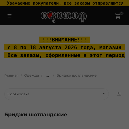
 Уважаемые покупатели, все заказы отправляются т
0
.widget-type_widget_v4_header_2_2ceac6a4533fc7a1fd6a391cb99fc4fc
.layout__content { padding-top: 20px; }
 !!!ВНИМАНИЕ!!! 
 с 8 по 18 августа 2026 года, м
агазин "
 Все заказы, оформленные в этот период 
Главная
Одежда
...
Бриджи шотландские
Бриджи шотландские