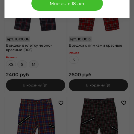
Мне есть 18 лет
арт.
1010006
арт.
1010013
Бриджи в клетку черно-
Бриджи с лямками красные
красные (006)
Размер
Размер
S
XS
S
M
2400 руб
2600 руб
В корзину
В корзину