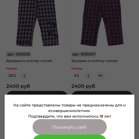
арт.
1010005
арт.
1010007
Бриджи в клетку синие
Бриджи в клетку синие
Размер
Размер
2XS
S
XS
S
M
2400 руб
2400 руб
В корзину
В корзину
На сайте представлены товары не предназначены для н
есовершеннолетних.
Подтвердите, что вам исполнилось 18 лет
Покинуть сайт