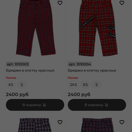
арт.
1010003
арт.
1010004
Бриджи в клетку красные
Бриджи в клетку красные
Размер
Размер
XS
S
2XS
XS
S
2400 руб
2400 руб
В корзину
В корзину