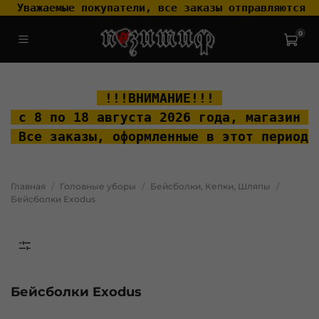
 Уважаемые покупатели, все заказы отправляются т
0
.widget-type_widget_v4_header_2_2ceac6a4533fc7a1fd6a391cb99fc4fc
.layout__content { padding-top: 20px; }
 !!!ВНИМАНИЕ!!! 
 с 8 по 18 августа 2026 года, м
агазин "
 Все заказы, оформленные в этот период 
Главная
Головные уборы
Бейсболки, Кепки, Шляпы
Бейсболки Exodus
Бейсболки Exodus