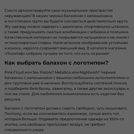
Смело демонстрируйте свои музыкальные пристрастия
окружающим! В наших
черных
балахонах с
капюшонами
и
логотипами групп вы
будете смотреться
действительно круто.
Эту одежду можно надевать с джинсами, спортивными штанами,
а также придумывать смелые комбинации с юбками и платьями.
Качественный материал не покрывается катышками и не линяет
от многократных стирок. Напечатанное изображение устойчиво
к износу, надолго сохраняет внешний вид.
В каталоге магазина
«Позитиф» собрано
лучшее из того, что есть на рынке!
Как выбрать балахон с логотипом?
Pink Floyd или Sex Pistols? Metallica или Nightwish?
Черные
балахоны
с капюшонами с вашими любимыми исполнителями и
рок-группами уже в наличии. Воспользуйтесь системой поиска
и подберите бейсболку, зажигалку, а также другие аксессуары в
том же
стиле. Для любителей минимализма есть изделия без
рисунка.
Балахон с логотипом должен сидеть свободно, чуть мешковато.
Поэтому, если вы сомневаетесь
в размере,
лучше взять тот,
который больше. Отдавайте предпочтение одежде
из 100%-го
хлопка, она
свободно пропускает воздух, не требует
специального ухода.