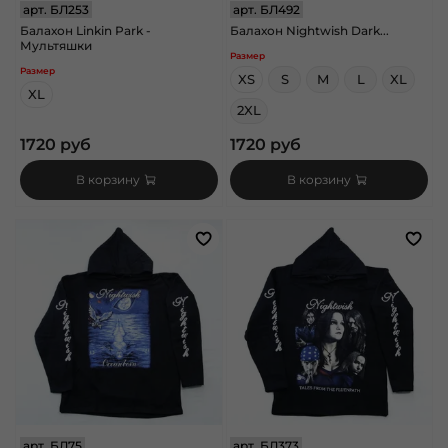
арт.
БЛ253
арт.
БЛ492
Балахон Linkin Park -
Балахон Nightwish Dark...
Мультяшки
Размер
Размер
XS
S
M
L
XL
XL
2XL
1720 руб
1720 руб
В корзину
В корзину
арт.
БЛ75
арт.
БЛ373