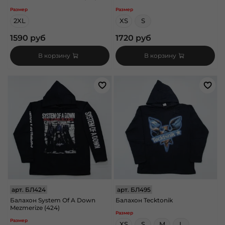
Размер
Размер
2XL
XS
S
1590 руб
1720 руб
В корзину
В корзину
арт.
БЛ424
арт.
БЛ495
Балахон System Of A Down
Балахон Tecktonik
Mezmerize (424)
Размер
Размер
XS
S
M
L