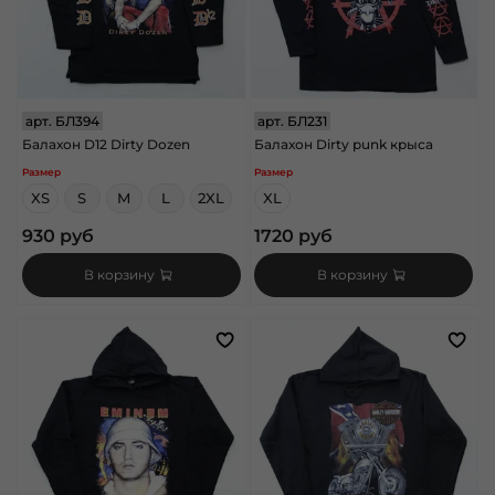
арт.
БЛ394
арт.
БЛ231
Балахон D12 Dirty Dozen
Балахон Dirty punk крыса
Размер
Размер
XS
S
M
L
2XL
XL
930 руб
1720 руб
В корзину
В корзину