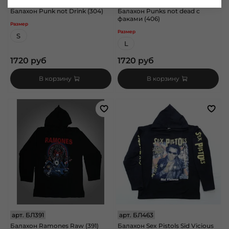
арт.
БЛ304
арт.
БЛ406
Балахон Punk not Drink (304)
Балахон Punks not dead с
факами (406)
Размер
Размер
S
L
1720 руб
1720 руб
В корзину
В корзину
арт.
БЛ391
арт.
БЛ463
Балахон Ramones Raw (391)
Балахон Sex Pistols Sid Vicious