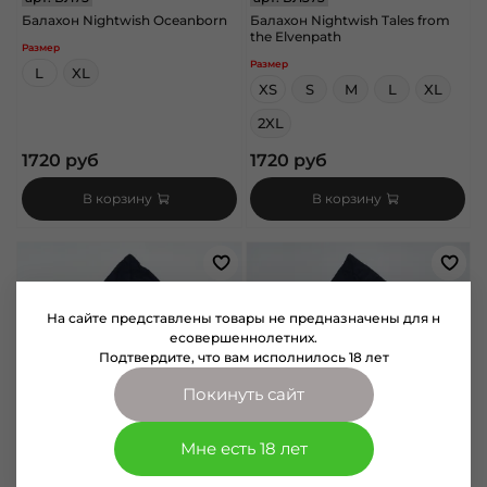
Балахон Nightwish Oceanborn
Балахон Nightwish Tales from
the Elvenpath
Размер
Размер
L
XL
XS
S
M
L
XL
2XL
1720 руб
1720 руб
В корзину
В корзину
На сайте представлены товары не предназначены для н
есовершеннолетних.
Подтвердите, что вам исполнилось 18 лет
Покинуть сайт
Мне есть 18 лет