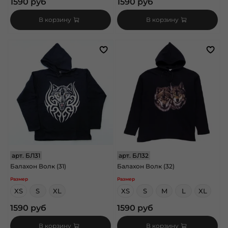
1590 руб
1590 руб
В корзину
В корзину
арт.
БЛ31
арт.
БЛ32
Балахон Волк (31)
Балахон Волк (32)
Размер
Размер
XS
S
XL
XS
S
M
L
XL
1590 руб
1590 руб
В корзину
В корзину