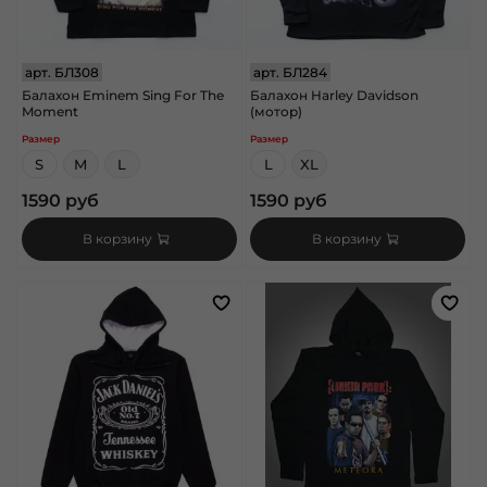
арт.
БЛ308
арт.
БЛ284
Балахон Eminem Sing For The
Балахон Harley Davidson
Moment
(мотор)
Размер
Размер
S
M
L
L
XL
1590 руб
1590 руб
В корзину
В корзину