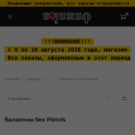
 Уважаемые покупатели, все заказы отправляются т
0
.widget-type_widget_v4_header_2_2ceac6a4533fc7a1fd6a391cb99fc4fc
.layout__content { padding-top: 20px; }
 !!!ВНИМАНИЕ!!! 
 с 8 по 18 августа 2026 года, м
агазин "
 Все заказы, оформленные в этот период 
Главная
Одежда
...
Балахоны Sex Pistols
Балахоны Sex Pistols