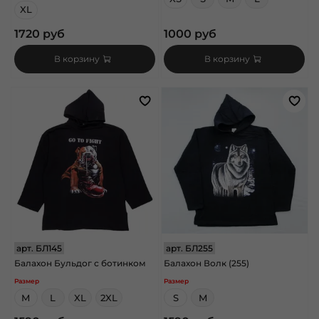
XL
1720 руб
1000 руб
В корзину
В корзину
арт.
БЛ145
арт.
БЛ255
Балахон Бульдог с ботинком
Балахон Волк (255)
Размер
Размер
M
L
XL
2XL
S
M