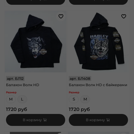
арт.
БЛ12
арт.
БЛ408
Балахон Волк HD
Балахон Волк HD с байкерами
Размер
Размер
M
L
S
M
1720 руб
1720 руб
В корзину
В корзину