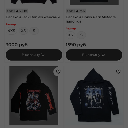
арт.
БЛ2100
арт.
БЛ392
Балахон Jack Daniels женский
Балахон Linkin Park Meteora
палочки
Размер
Размер
4XS
XS
S
XS
S
3000 руб
1590 руб
В корзину
В корзину